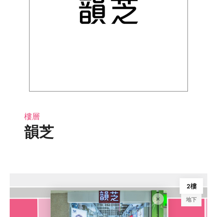
樓層
韻芝
2樓
地下