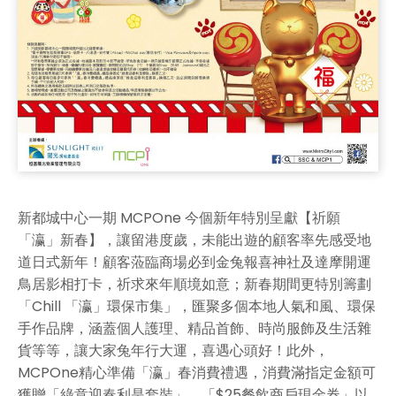
新都城中心一期 MCPOne 今個新年特別呈獻【祈願
「瀛」新春】，讓留港度歲，未能出遊的顧客率先感受地
道日式新年！顧客蒞臨商場必到金兔報喜神社及達摩開運
鳥居影相打卡，祈求來年順境如意；新春期間更特別籌劃
「Chill 「瀛」環保市集」，匯聚多個本地人氣和風、環保
手作品牌，涵蓋個人護理、精品首飾、時尚服飾及生活雜
貨等等，讓大家兔年行大運，喜遇心頭好！此外，
MCPOne精心準備「瀛」春消費禮遇，消費滿指定金額可
獲贈「綠意迎春利是套裝」、「$25餐飲商戶現金券」以